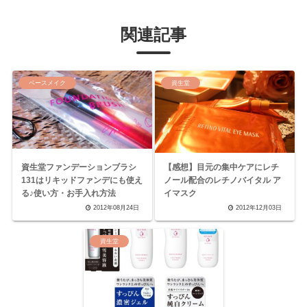
関連記事
ベースメイク
資生堂
資生堂ファンデーションブラシ
【感想】目元の集中ケアにレチ
131はリキッドファンデにも使え
ノール配合のレチノバイタル ア
る♪使い方・お手入れ方法
イマスク
2012年08月24日
2012年12月03日
資生堂