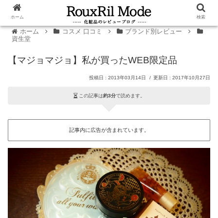
ホーム
検索
ホーム
コスメ 口コミ
ブランド別レビュー
資生堂
【マジョマジョ】私が買ったWEB限定品
2013年03月14日
2017年10月27日
この記事は
約3分
で読めます。
記事内に広告が含まれています。