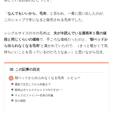
「
なんでもいいから、毛布
」と言われ、一番に思い出したのが、
このショップで冬になると販売される毛布でした。
シングルサイズのその毛布は、
夫が今読んでいる漫画本１冊の値
段と同じくらいの価格
で、手ごろな価格だったのと、”
朝ベッドか
ら出られなくなる毛布
“と書かれていたので、（きっと暖かくて気
持ちいいことを言っているのだろうなあ～）と思いながら注文。
この記事の目次
朝ベッドから出られなくなる毛布 レビュー
通販で注文してから到着まで
素材はポリエステル１００%ですが･･･
マイクロファイバー毛布の印象
夫の感想