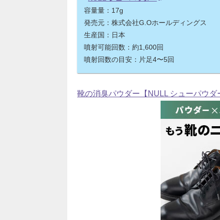
容量量：17g
発売元：株式会社G.Oホールディングス
生産国：日本
噴射可能回数：約1,600回
噴射回数の目安：片足4〜5回
靴の消臭パウダー【NULL シューパウダ