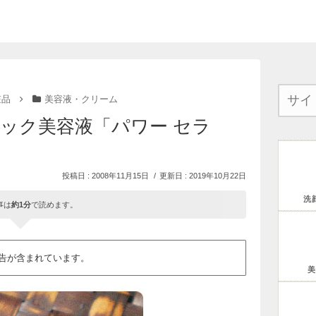
粧品
美容液・クリーム
ック美容液「パワー セラ
2008年11月15日
2019年10月22日
洗
事は
約1分
で読めます。
告が含まれています。
美