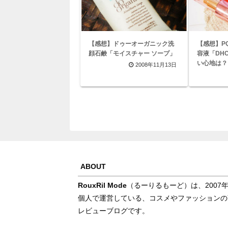
【感想】ドゥーオーガニック洗
【感想】P
顔石鹸「モイスチャー ソープ」
容液「DH
い心地は？
2008年11月13日
ABOUT
RouxRil Mode
（るーりるもーど）は、2007
個人で運営している、コスメやファッションの
レビューブログです。