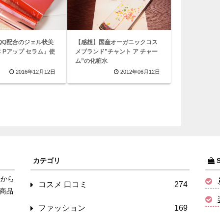
QQ配合のジェル状美
【感想】国産オーガニックコス
C Pアップ セラム」使
メブランド”チャント ア チャー
ム”の化粧水
2016年12月12日
2012年06月12日
カテゴリ
S
年から
コスメ 口コミ
274
商品
ファッション
169