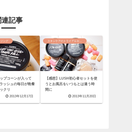
関連記事
ンジング
スキンケアのトライアルセット
ップコーンが入って
【感想】LUSH初心者セットを使
?ラッシュの毎日が晩餐
うとお風呂をいつもとは違う時
ックリ
間に
2013年12月17日
2013年11月20日