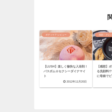
ボディケア レビュー
洗顔・クレ
【LUSH】楽しく愉快な入浴剤！
【感想】ポ
バスボム☆セクシーダイナマイ
る洗顔料!
ト
に母娘でビ
2012年11月20日