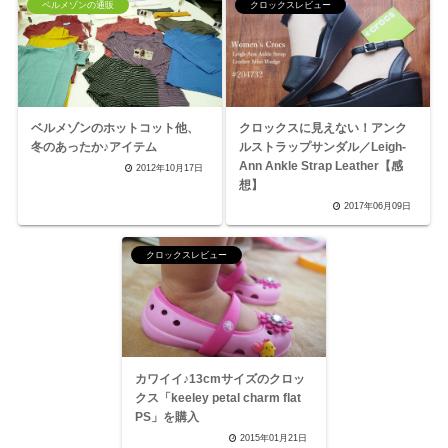
ベルメゾンの通販
クロックスレビュー
ベルメゾンのホットコット他、
クロックスに見えない！アンク
冬のあったか♪アイテム
ルストラップサンダル／Leigh-
Ann Ankle Strap Leather【感
2012年10月17日
想】
2017年06月09日
クロックスレビュー
カワイイ♪13cmサイズのクロッ
クス「keeley petal charm flat
PS」を購入
2015年01月21日