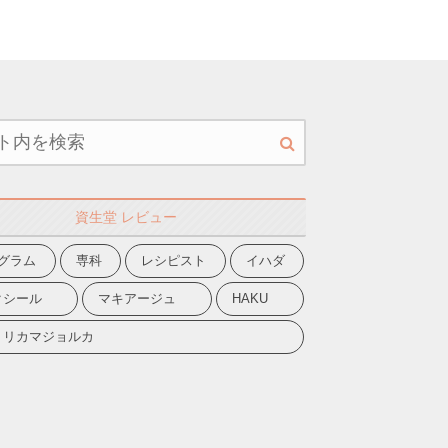
資生堂 レビュー
グラム
専科
レシピスト
イハダ
クシール
マキアージュ
HAKU
ョリカマジョルカ