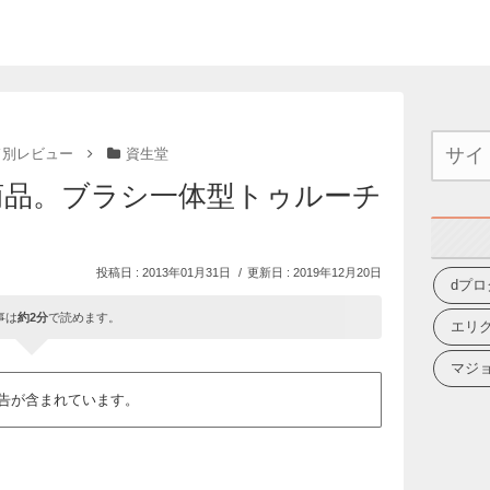
ド別レビュー
資生堂
新商品。ブラシ一体型トゥルーチ
2013年01月31日
2019年12月20日
dプロ
事は
約2分
で読めます。
エリ
マジ
告が含まれています。