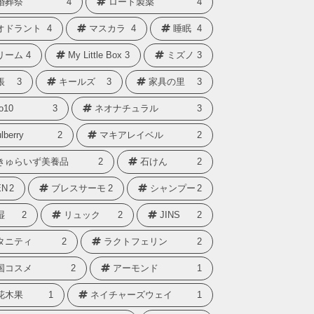
婚葬祭
4
ロート製薬
4
オドラント
4
マスカラ
4
睡眠
4
リーム
4
My Little Box
3
ミズノ
3
帳
3
キールズ
3
家具の里
3
o10
3
ネオナチュラル
3
lberry
2
マキアレイベル
2
きゅらいず美養品
2
石けん
2
N
2
ブレスサーモ
2
シャンプー
2
湿
2
リュック
2
JINS
2
タニティ
2
ラクトフェリン
2
国コスメ
2
アーモンド
1
花木果
1
ネイチャーズウェイ
1