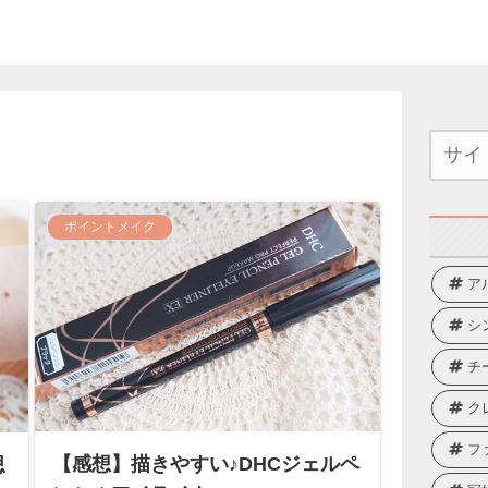
ポイントメイク
ア
シ
チ
ク
フ
【感想】描きやすい♪DHCジェルペ
思