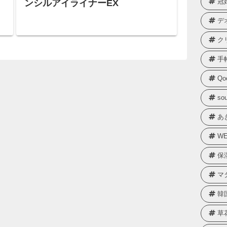
冠
ンシルアイライナーEX
デ
ク
手
Qo
sou
あ
WE
保
マ
韓
草