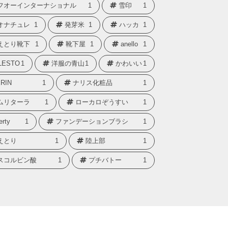
フオーインターナショナル
1
雪印
1
オナチュレ
1
発芽米
1
ハッカ
1
えとり靴下
1
靴下屋
1
anello
1
LESTO
1
洋服の青山
1
かわいい
1
RIN
1
ナリス化粧品
1
ムリターラ
1
ローカロぞうすい
1
erty
1
ファンデーションブラシ
1
えとり
1
陸上部
1
スコルビン酸
1
プチバトー
1