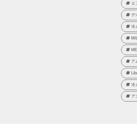
エ
デ
冷
MI
ME
ア
Lib
冷
ア