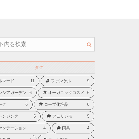
タグ
ルマード
11
ファンケル
9
ンシアガーデン
6
オーガニックコスメ
6
ーク
6
コープ化粧品
6
レンジング
5
フェリシモ
5
ァンデーション
4
雨具
4