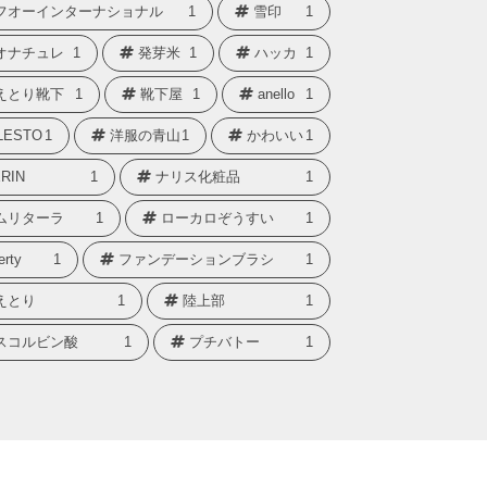
フオーインターナショナル
1
雪印
1
オナチュレ
1
発芽米
1
ハッカ
1
えとり靴下
1
靴下屋
1
anello
1
LESTO
1
洋服の青山
1
かわいい
1
RIN
1
ナリス化粧品
1
ムリターラ
1
ローカロぞうすい
1
erty
1
ファンデーションブラシ
1
えとり
1
陸上部
1
スコルビン酸
1
プチバトー
1