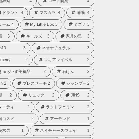
婚葬祭
4
ロート製薬
4
オドラント
4
マスカラ
4
睡眠
4
リーム
4
My Little Box
3
ミズノ
3
帳
3
キールズ
3
家具の里
3
o10
3
ネオナチュラル
3
lberry
2
マキアレイベル
2
きゅらいず美養品
2
石けん
2
N
2
ブレスサーモ
2
シャンプー
2
湿
2
リュック
2
JINS
2
タニティ
2
ラクトフェリン
2
国コスメ
2
アーモンド
1
花木果
1
ネイチャーズウェイ
1