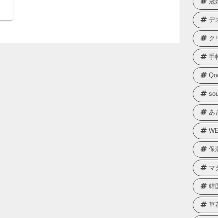
冠
デ
ク
手
Qo
sou
あ
WE
保
マ
韓
草