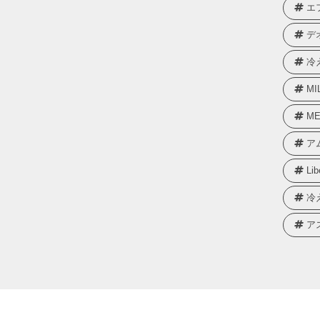
エ
デ
冷
MI
ME
ア
Lib
冷
ア