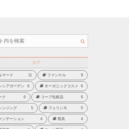
タグ
ルマード
11
ファンケル
9
ンシアガーデン
6
オーガニックコスメ
6
ーク
6
コープ化粧品
6
レンジング
5
フェリシモ
5
ァンデーション
4
雨具
4