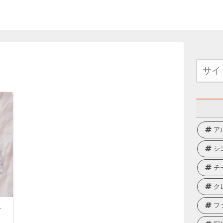
ア
シ
チ
ク
フ