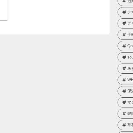
冠
デ
ク
手
Qo
sou
あ
WE
保
マ
韓
草