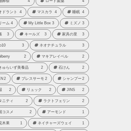
婚葬祭
4
ロート製薬
4
オドラント
4
マスカラ
4
睡眠
4
リーム
4
My Little Box
3
ミズノ
3
帳
3
キールズ
3
家具の里
3
o10
3
ネオナチュラル
3
lberry
2
マキアレイベル
2
きゅらいず美養品
2
石けん
2
N
2
ブレスサーモ
2
シャンプー
2
湿
2
リュック
2
JINS
2
タニティ
2
ラクトフェリン
2
国コスメ
2
アーモンド
1
花木果
1
ネイチャーズウェイ
1