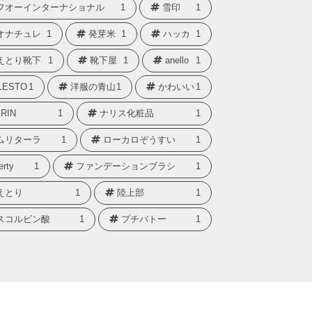
フオーインターナショナル
1
雪印
1
オナチュレ
1
発芽米
1
ハッカ
1
えとり靴下
1
靴下屋
1
anello
1
LESTO
1
洋服の青山
1
かわいい
1
RIN
1
ナリス化粧品
1
ムリターラ
1
ローカロぞうすい
1
erty
1
ファンデーションブラシ
1
えとり
1
陸上部
1
スコルビン酸
1
プチバトー
1