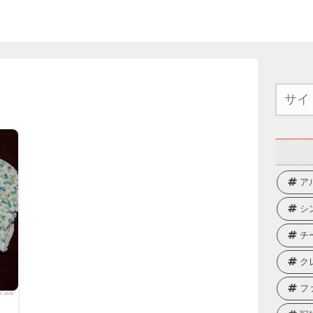
ア
シ
チ
ク
フ