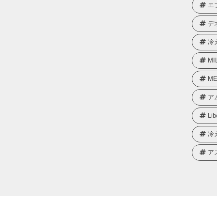
エ
デ
冷
MI
ME
ア
Lib
冷
ア