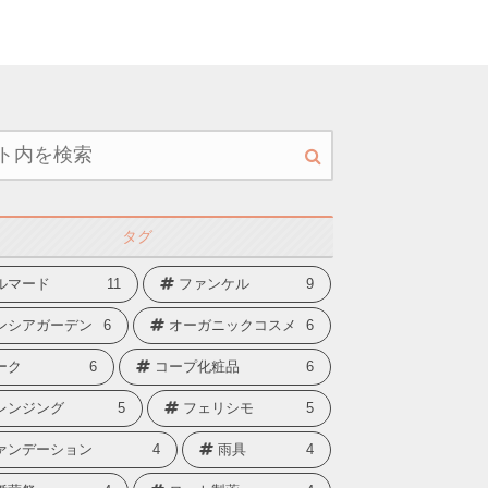
タグ
ルマード
11
ファンケル
9
ンシアガーデン
6
オーガニックコスメ
6
ーク
6
コープ化粧品
6
レンジング
5
フェリシモ
5
ァンデーション
4
雨具
4