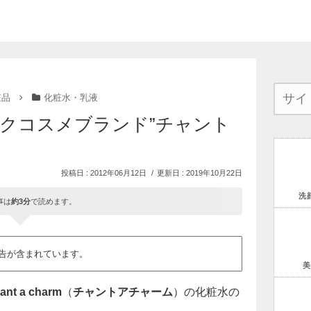
粧品
化粧水・乳液
クコスメブランド”チャント
2012年06月12日
2019年10月22日
洗
事は
約3分
で読めます。
告が含まれています。
美
ant a charm
（
チャントアチャーム
）の化粧水の