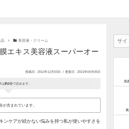
粧品
美容液・クリーム
膜エキス美容液スーパーオー
2012年12月03日
2021年04月05日
洗
事は
約2分
で読めます。
告が含まれています。
美
スキンケアが続かない悩みを持つ私が使いやすさを