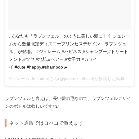
. あなたも「ラプンツェル」のように美しい髪に！？ ジュレー
ムから数量限定ディズニープリンセスデザイン「ラプンツェ
ル」が登場。 #ジュレーム,#ハピネス,#シャンプー,#トリート
メント,#ツヤ,#地肌,#ヘアー,#女子力,#カワイ
イ,#cute,#happy,#shampoo
ジュレーム[Je l'aime]さん(@jelaime_official)が投稿した写真 –
201
ラプンツェルと言えば、長い髪の毛なので、ラプンツェルデザイ
ンのボトルは欲しいですね♪
ネット通販ではロハコで買えます