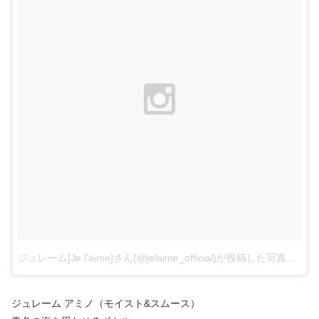
ジュレーム[Je l'aime]さん(@jelaime_official)が投稿した写真
–
20
ジュレーム アミノ（モイスト&スムース）