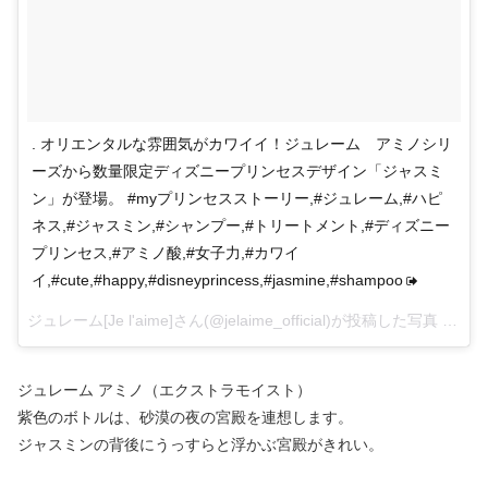
. オリエンタルな雰囲気がカワイイ！ジュレーム アミノシリ
ーズから数量限定ディズニープリンセスデザイン「ジャスミ
ン」が登場。 #myプリンセスストーリー,#ジュレーム,#ハピ
ネス,#ジャスミン,#シャンプー,#トリートメント,#ディズニー
プリンセス,#アミノ酸,#女子力,#カワイ
イ,#cute,#happy,#disneyprincess,#jasmine,#shampoo
ジュレーム[Je l'aime]さん(@jelaime_official)が投稿した写真 –
201
ジュレーム アミノ（エクストラモイスト）
紫色のボトルは、砂漠の夜の宮殿を連想します。
ジャスミンの背後にうっすらと浮かぶ宮殿がきれい。