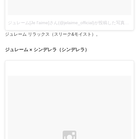
ジュレーム[Je l'aime]さん(@jelaime_official)が投稿した写真
–
20
ジュレーム リラックス（スリーク&モイスト）。
ジュレーム × シンデレラ（シンデレラ）