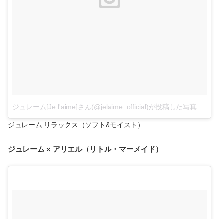
ジュレーム[Je l'aime]さん(@jelaime_official)が投稿した写真
–
20
ジュレーム リラックス（ソフト&モイスト）
ジュレーム × アリエル（リトル・マーメイド）