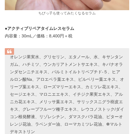
ちびっ子も使ってみたくなるセラム
●
アクティブリペアタイムレスセラム
内容量：30mL／価格：8,400円＋税
オレンジ果実水、グリセリン、エタノール、水、キサンタン
ガム、ハチミツ、ウンカリアトメントサエキス、キバナオラ
ンダセンニチエキス、パルミトイルトリペプチド-５、ヒア
ルロン酸Na、アロエベラ葉エキス、ビルベリー葉エキス、オ
リーブ葉エキス、ローズマリーエキス、カミツレ花エキス、
セージエキス、マロニエエキス、イチジク果実エキス、アル
ニカ花エキス、メリッサ葉エキス、サリックスニグラ樹皮エ
キス、グレープフルーツ種子エキス、レウコノストック/ダイ
コン根発酵液、リゾレシチン、ダマスクバラ花油、ビターオ
レンジ花油、ラベンダー油、ローマカミツレ花油、❇︎マルト
デキストリン