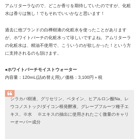
アムリターラなので、どこか香りを期待していたのですが、化粧
水は香りは無し！でもそれでいいかなと思います！
過去に他ブランドの白樺樹液の化粧水を使ったことがあります
が、ホワイトバーチの化粧水って珍しいですよね。アムリターラ
の化粧水は、精油不使用で、こういうのが欲しかった！という方
に支持されるのも頷けます。
●
ホワイトバーチモイストウォーター
内容量：120mL(詰め替え用)／価格：3,100円＋税
シラカバ樹液、グリセリン、ベタイン、ヒアルロン酸Na、レ
ウコノストック/ダイコン根発酵液、グレープフルーツ種子エ
キス、※水 ※エキスの抽出に使用されたごく微量のキャリ
ーオーバー成分