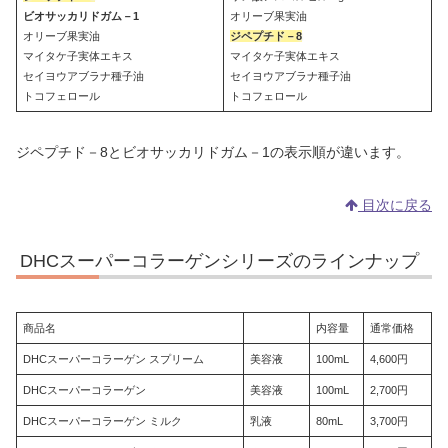
ビオサッカリドガム－1
オリーブ果実油
オリーブ果実油
ジペプチド－8
マイタケ子実体エキス
マイタケ子実体エキス
セイヨウアブラナ種子油
セイヨウアブラナ種子油
トコフェロール
トコフェロール
ジペプチド－8とビオサッカリドガム－1の表示順が違います。
目次に戻る
DHCスーパーコラーゲンシリーズのラインナップ
商品名
内容量
通常価格
DHCスーパーコラーゲン スプリーム
美容液
100mL
4,600円
DHCスーパーコラーゲン
美容液
100mL
2,700円
DHCスーパーコラーゲン ミルク
乳液
80mL
3,700円