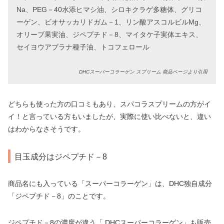
Na、PEG－40水添ヒマシ油、シロキクラゲ多糖体、グリコ
ーゲン、ビオサッカリドガム－1、リン酸アスコルビルMg、
オリーブ果実油、ジペプチド－8、マイタケ子実体エキス、
セイヨウアブラナ種子油、トコフェロール
DHCスーパーコラーゲン スプリーム 商品ページより引用
どちらも使った方の口コミもあり、スパコラスプリームの方がイ
イ！と言っている方もいましたが、実際に使い比べないと、違い
はわからなさそうです。
目玉成分はジペプチド－8
商品名にも入っている「スーパーコラーゲン」は、DHC独自成分
「ジペプチド－8」のことです。
ジペプチド－8の濃度が違う「 DHCスーパーコラーゲン」も販売