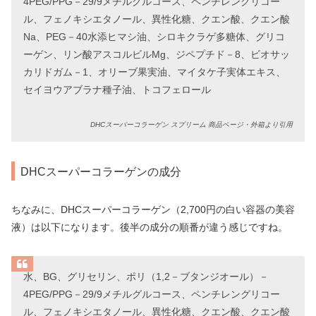
4PEG/PPG－29/9メチルグルコース、ペンチレングリコー
ル、フェノキシエタノール、異性化糖、クエン酸、クエン酸
Na、PEG－40水添ヒマシ油、シロキクラゲ多糖体、グリコ
ーゲン、リン酸アスコルビルMg、ジペプチド－8、ビオサッ
カリドガム－1、オリーブ果実油、マイタケ子実体エキス、
セイヨウアブラナ種子油、トコフェロール
DHCスーパーコラーゲン スプリーム 商品ページ・外箱より引用
DHCスーパーコラーゲンの成分
ちなみに、DHCスーパーコラーゲン（2,700円の白い容器の美容
液）は以下になります。後半の成分の順番が違う感じですね。
水、BG、グリセリン、ポリ（1,2－ブタンジオール）－
4PEG/PPG－29/9メチルグルコース、ペンチレングリコー
ル、フェノキシエタノール、異性化糖、クエン酸、クエン酸