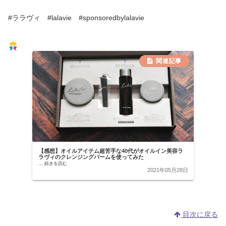
#ララヴィ #lalavie #sponsoredbylalavie
【感想】オイルアイテム超苦手な40代がオイルイン美容ラ
ラヴィのクレンジングバームを使ってみた
...
続きを読む
2021年05月28日
目次に戻る