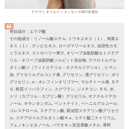
ララヴィ オイルイン エッセンスWの全成分
有効成分：エラグ酸
その他成分：リノール酸エチル, トウキエキス（１）, 海藻エ
キス（１）, チンピエキス, ローズマリーエキス, 油溶性カモ
ミラエキス, ストロベリー果汁, オリーブ油脂肪酸セトステア
リル・オリーブ油脂肪酸ソルビット混合物, ラウロイルグル
タミン酸ジ（フィトステリル・オクチルドデシル）, ヒマシ
油, グリセリルグルコシド液, グリセリン, 濃グリセリン, ポリ
グリセリン, α－オレフィンオリゴマー, マルチトール液, ＤＰ
Ｇ, 軽質イソパラフィン, スクワラン, ジメチコン, ＢＧ, 水,
トリ（カプリル・カプリン酸）グリセリル, オクチルドデカ
ノール, キサンタンガム, ベントナイト, ベヘニルアルコール,
コレステロール, ステアリン酸, 親油型ステアリン酸グリセリ
ル, ステアロイルグルタミン酸Ｎａ, エデト酸二ナトリウム,
フェノキシエタノール, パラオキシ安息香酸メチル, 香料