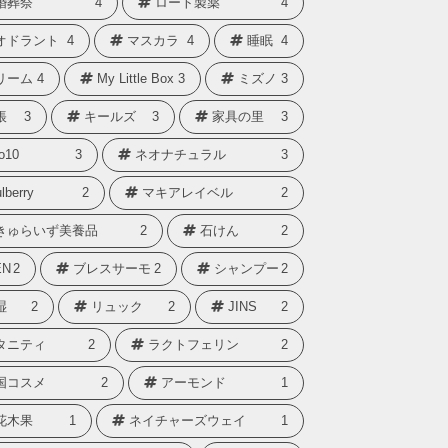
婚葬祭
4
ロート製薬
4
オドラント
4
マスカラ
4
睡眠
4
リーム
4
My Little Box
3
ミズノ
3
帳
3
キールズ
3
家具の里
3
o10
3
ネオナチュラル
3
lberry
2
マキアレイベル
2
きゅらいず美養品
2
石けん
2
N
2
ブレスサーモ
2
シャンプー
2
湿
2
リュック
2
JINS
2
タニティ
2
ラクトフェリン
2
国コスメ
2
アーモンド
1
花木果
1
ネイチャーズウェイ
1