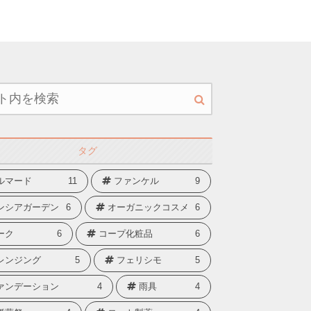
タグ
ルマード
11
ファンケル
9
ンシアガーデン
6
オーガニックコスメ
6
ーク
6
コープ化粧品
6
レンジング
5
フェリシモ
5
ァンデーション
4
雨具
4