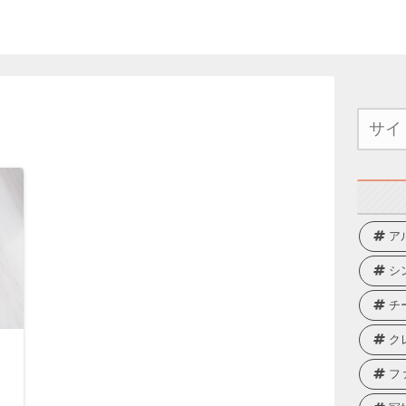
ア
シ
チ
ク
フ