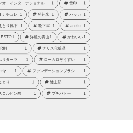
フオーインターナショナル
1
雪印
1
オナチュレ
1
発芽米
1
ハッカ
1
えとり靴下
1
靴下屋
1
anello
1
LESTO
1
洋服の青山
1
かわいい
1
RIN
1
ナリス化粧品
1
ムリターラ
1
ローカロぞうすい
1
erty
1
ファンデーションブラシ
1
えとり
1
陸上部
1
スコルビン酸
1
プチバトー
1