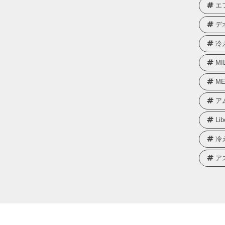
エ
デ
冷
MI
ME
ア
Lib
冷
ア