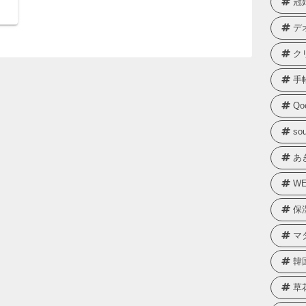
冠
デ
ク
手
Qo
sou
あ
WE
保
マ
韓
草