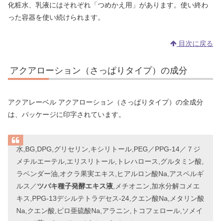
化粧水、乳液にはそれぞれ「つめかえ用」があります。使い終わ
った容器を使い続けられます。
目次に戻る
アクアローション（さっぱりタイプ）の成分
アクアレーベル アクアローション（さっぱりタイプ）の全成分
は、パッケージに印字されています。
水,BG,DPG,グリセリン,キシリトール,PEG／PPG-14／７ジ
メチルエーテル,エリスリトール,トレハロース,グルタミン酸,
ラベンダー油,オクラ果実エキス,ヒアルロン酸Na,アスペルギ
ルス／
ツバキ種子発酵エキス液
,メチオニン,加水分解コメエ
キス,PPG-13デシルテトラデセス-24,クエン酸Na,メタリン酸
Na,クエン酸,ピロ亜硫酸Na,アラニン,トコフェロール,ソメイ