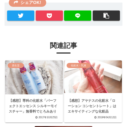
シェアOK!
関連記事
資生堂
化粧水・乳液
【感想】専科の化粧水「パーフ
【感想】アヤナスの化粧水「ロ
ェクトエッセンス シルキーモイ
ーション コンセントレート」は
スチャー」無香料でとろみあり
エキサイティングな化粧品
2017年10月25日
2019年04月12日