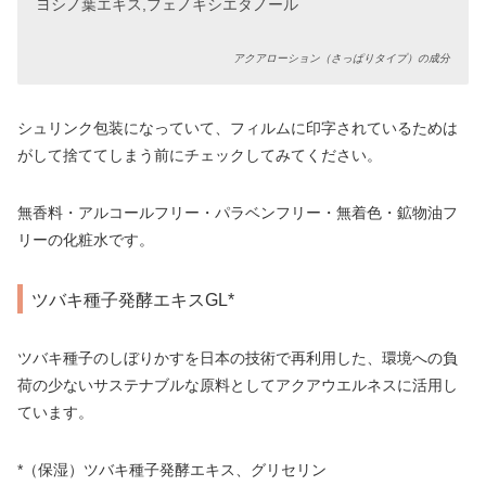
ヨシノ葉エキス,フェノキシエタノール
アクアローション（さっぱりタイプ）の成分
シュリンク包装になっていて、フィルムに印字されているためは
がして捨ててしまう前にチェックしてみてください。
無香料・アルコールフリー・パラベンフリー・無着色・鉱物油フ
リーの化粧水です。
ツバキ種子発酵エキスGL*
ツバキ種子のしぼりかすを日本の技術で再利用した、環境への負
荷の少ないサステナブルな原料としてアクアウエルネスに活用し
ています。
*（保湿）ツバキ種子発酵エキス、グリセリン