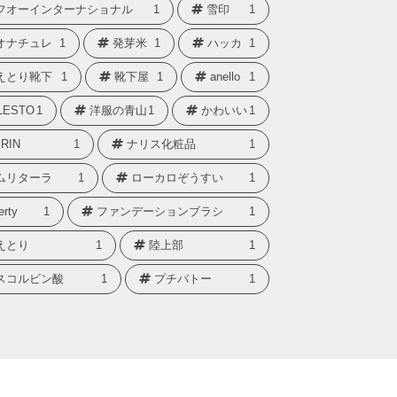
フオーインターナショナル
1
雪印
1
オナチュレ
1
発芽米
1
ハッカ
1
えとり靴下
1
靴下屋
1
anello
1
LESTO
1
洋服の青山
1
かわいい
1
RIN
1
ナリス化粧品
1
ムリターラ
1
ローカロぞうすい
1
erty
1
ファンデーションブラシ
1
えとり
1
陸上部
1
スコルビン酸
1
プチバトー
1