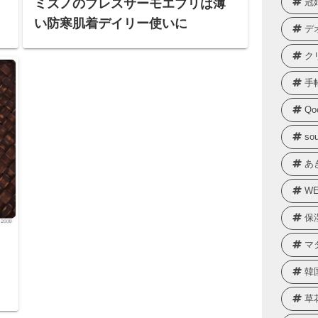
ミズノのブレスサーモエブリは薄
冠
い防寒肌着デイリー使いに
デ
ク
手
Qo
sou
あ
WE
保
マ
韓
草