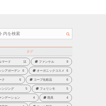
タグ
ルマード
11
ファンケル
9
ンシアガーデン
6
オーガニックコスメ
6
ーク
6
コープ化粧品
6
レンジング
5
フェリシモ
5
ァンデーション
4
雨具
4