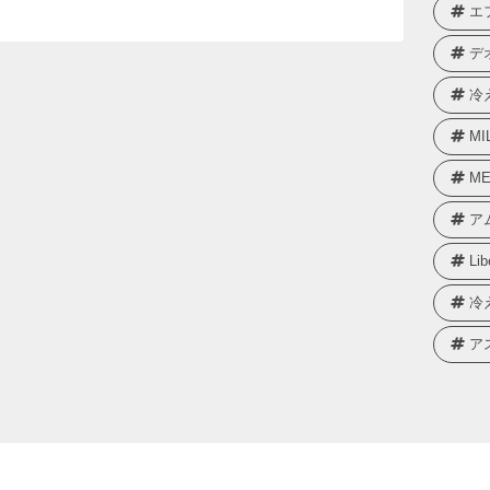
エ
デ
冷
MI
ME
ア
Lib
冷
ア