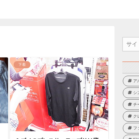
下着
ア
シ
チ
ク
フ