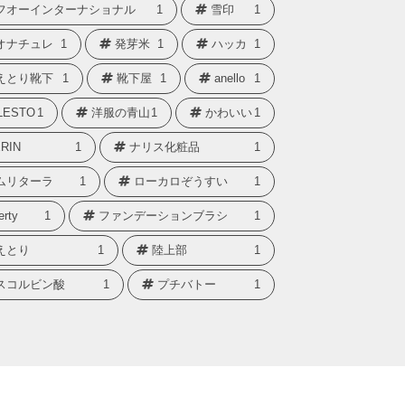
フオーインターナショナル
1
雪印
1
オナチュレ
1
発芽米
1
ハッカ
1
えとり靴下
1
靴下屋
1
anello
1
LESTO
1
洋服の青山
1
かわいい
1
RIN
1
ナリス化粧品
1
ムリターラ
1
ローカロぞうすい
1
erty
1
ファンデーションブラシ
1
えとり
1
陸上部
1
スコルビン酸
1
プチバトー
1