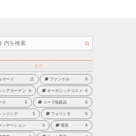
タグ
ルマード
11
ファンケル
9
ンシアガーデン
6
オーガニックコスメ
6
ーク
6
コープ化粧品
6
レンジング
5
フェリシモ
5
ァンデーション
4
雨具
4