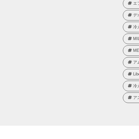
エ
デ
冷
MI
ME
ア
Lib
冷
ア