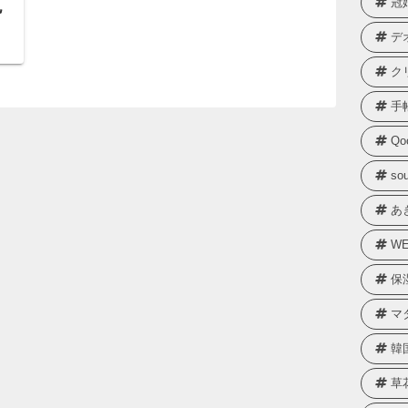
冠
色
デ
ク
手
Qo
sou
あ
WE
保
マ
韓
草