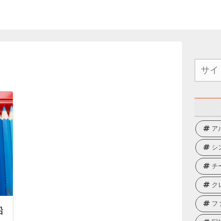
ア
シ
チ
ク
フ
鉛