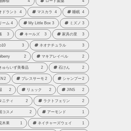
婚葬祭
4
ロート製薬
4
オドラント
4
マスカラ
4
睡眠
4
リーム
4
My Little Box
3
ミズノ
3
帳
3
キールズ
3
家具の里
3
o10
3
ネオナチュラル
3
lberry
2
マキアレイベル
2
きゅらいず美養品
2
石けん
2
N
2
ブレスサーモ
2
シャンプー
2
湿
2
リュック
2
JINS
2
タニティ
2
ラクトフェリン
2
国コスメ
2
アーモンド
1
花木果
1
ネイチャーズウェイ
1