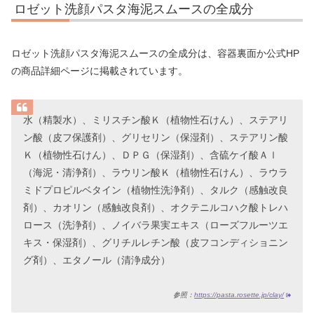
ロゼット洗顔パスタ海泥スムースの全成分
ロゼット洗顔パスタ海泥スムースの全成分は、容器裏面か公式HP
の商品詳細ページに掲載されています。
水（精製水）、ミリスチン酸Ｋ（植物性石けん）、ステアリ
ン酸（皮フ保護剤）、グリセリン（保湿剤）、ステアリン酸
Ｋ（植物性石けん）、ＤＰＧ（保湿剤）、含硫ケイ酸Ａｌ
（海泥・清浄剤）、ラウリン酸Ｋ（植物性石けん）、ラウラ
ミドプロピルベタイン（植物性洗浄剤）、タルク（感触改良
剤）、カオリン（感触改良剤）、オクテニルコハク酸トレハ
ロース（洗浄剤）、ノイバラ果実エキス（ローズフルーツエ
キス・保湿剤）、グリチルレチン酸（皮フコンディショニン
グ剤）、エタノール（清浄成分）
参照：
https://pasta.rosette.jp/clay/