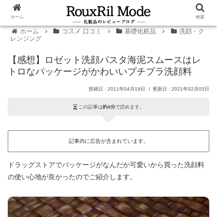
ホーム
検索
ホーム
コスメ 口コミ
基礎化粧品
洗顔・ク
レンジング
【感想】ロゼット洗顔パスタ海泥スムースはレ
トロなパッケージがかわいいプチプラ洗顔料
2011年04月19日
2021年02月03日
この記事は
約4分
で読めます。
記事内に広告が含まれています。
ドラッグストアでパッケージがなんだか可愛いから買った洗顔料
の使い心地が良かったのでご紹介します。