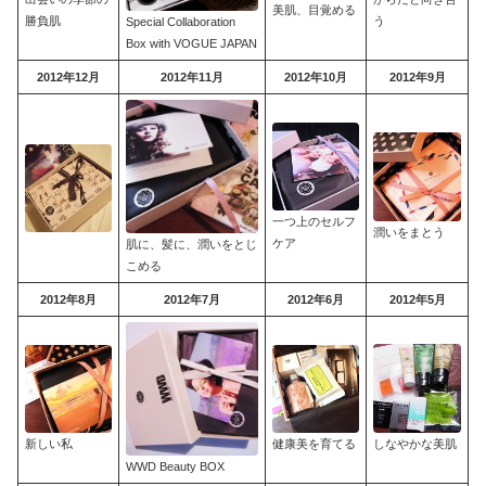
美肌、目覚める
勝負肌
う
Special Collaboration
Box with VOGUE JAPAN
2012年12月
2012年11月
2012年10月
2012年9月
一つ上のセルフ
潤いをまとう
ケア
肌に、髪に、潤いをとじ
こめる
2012年8月
2012年7月
2012年6月
2012年5月
新しい私
健康美を育てる
しなやかな美肌
WWD Beauty BOX