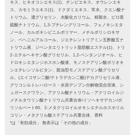
キス、ヒキオコシエキス(1)、チンピエキス、オウレンエキ
ス、カモミラエキス(1)、ドクダミエキス、常水、クエン酸ナ
トリウム、濃グリセリン、水酸化カリウム、精製水、ピロ亜
硫酸ナトリウム、1,3-ブチレングリコール、フェノキシエタ
ノール、カルボキシビニルポリマー、メチルポリシロキサ
ン、ベヘニルアルコール、ジエチレントリアミン五酢酸五ナ
トリウム液、ジペンタエリトリット脂肪酸エステル(1)、トリ
2-エチルヘキサン酸グリセリル、1,2-ペンタンジオール、ヒ
ドロキシエタンジホスホン酸液、モノステアリン酸ポリオキ
シエチレンソルビタン、親油型モノステアリン酸グリセリ
ル、(エイコサン二酸/テトラデカン二酸)デカグリセリル液、
グリコシルトレハロース・水添デンプン分解物混合溶液、シ
ュガースクワラン、アクリル酸ナトリウム・アクリロイルジ
メチルタウリン酸ナトリウム共重合体/イソヘキサデカン/ポ
リソルベート80、2-メタクリロイルオキシエチルホスホリル
コリン・メタクリル酸ステアリル共重合体、香料
*は「有効成分」 無表示は「その他の成分」