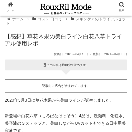
ホーム
検索
ホーム
コスメ 口コミ
スキンケアのトライアルセッ
ト
【感想】草花木果の美白ライン白花八草トライ
アル使用レポ
2020年04月13日
2021年04月05日
この記事は
約10分
で読めます。
記事内に広告が含まれています。
2020年3月3日に草花木果から美白ラインが誕生しました。
新登場の白花八草（しろばなはっそう）4品は、洗顔料、化粧水、
美容液の３ステップと、美白しながらUVカットもできる日中用美
容液です。