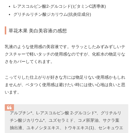
L-アスコルビン酸2-グルコシド(ビタミンC誘導体)
グリチルリチン酸ジカリウム(抗炎症成分)
草花木果 美白美容液の感想
乳液のような使用感の美容液です。サラッとしたみずみずしいテ
クスチャーで軽いタッチの使用感なのですが、化粧水の物足りな
さをカバーしてくれます。
こってりした仕上がりが好きな方には物足りない使用感かもしれ
ませんが、ベタつく使用感は避けたい時には使い心地は良いと思
います。
アルブチン*、L-アスコルビン酸 2-グルコシド*、グリチルリ
チン酸ジカリウム*、ユズセラミド、コメ胚芽油、サクラ葉
抽出液、ユキノシタエキス、トウキエキス(1)、センキュウエ