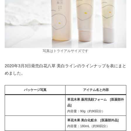
写真はトライアルサイズです
2020年3月3日発売白花八草 美白ラインのラインナップを表にまと
めました。
パッケージ写真
アイテム名と内容
草花木果 薬用洗顔フォーム [医薬部外
品]
内容量：90g（約90回分）
草花木果 美白化粧水 [医薬部外品]
内容量：180mL（約90回分）