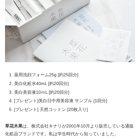
薬用洗顔フォーム25g [約25回分]
美白化粧水40mL [約20回分]
美白美容液10ｍL [約20回分]
[プレゼント]美白日中用美容液 サンプル [1回分]
[プレゼント] 天然コットン [20枚入り]
草花木果
は、株式会社キナリが2001年10月より販売している通販
化粧品ブランドです。私は学生時代から知っていました。