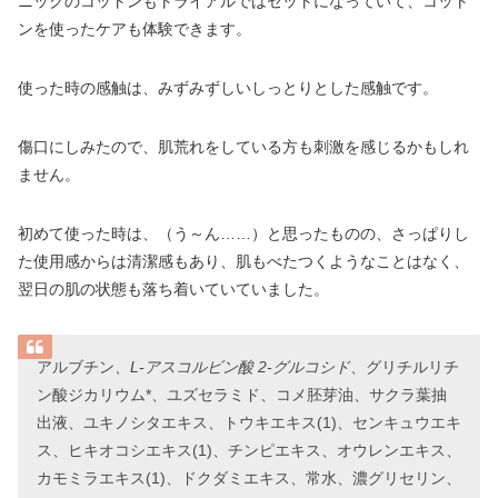
ニックのコットンもトライアルではセットになっていて、コット
ンを使ったケアも体験できます。
使った時の感触は、みずみずしいしっとりとした感触です。
傷口にしみたので、肌荒れをしている方も刺激を感じるかもしれ
ません。
初めて使った時は、（う～ん……）と思ったものの、さっぱりし
た使用感からは清潔感もあり、肌もべたつくようなことはなく、
翌日の肌の状態も落ち着いていていました。
アルブチン
、L-アスコルビン酸 2-グルコシド
、グリチルリチ
ン酸ジカリウム*、ユズセラミド、コメ胚芽油、サクラ葉抽
出液、ユキノシタエキス、トウキエキス(1)、センキュウエキ
ス、ヒキオコシエキス(1)、チンピエキス、オウレンエキス、
カモミラエキス(1)、ドクダミエキス、常水、濃グリセリン、