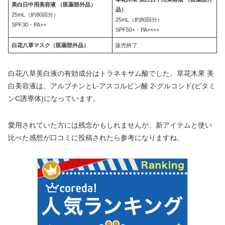
美白日中用美容液 （医薬部外品）
品）
25mL（約80回分）
25mL（約80回分）
SPF30・PA++
SPF50+・PA++++
白花八草マスク（医薬部外品）
販売終了
白花八草美白液の有効成分はトラネキサム酸でした。草花木果 美
白美容液は、アルブチンとL-アスコルビン酸 2-グルコシド(ビタミ
ンC誘導体)になっています。
愛用されていた方には残念かもしれませんが、新アイテムと使い
比べた感想が口コミに投稿されたら参考になりますね。