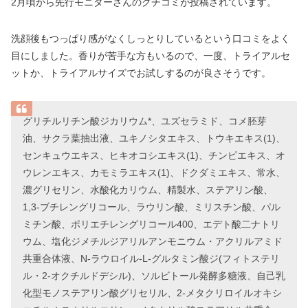
2月頃から先行モニターさんのクチコミが投稿されています。
洗顔後もつっぱり感がなくしっとりしているという口コミをよく
目にしました。香りが苦手な方もいるので、一度、トライアルセ
ットか、トライアルサイズでお試しするのが良さそうです。
グリチルリチン酸ジカリウム*、ユズセラミド、コメ胚芽
油、サクラ葉抽出液、ユキノシタエキス、トウキエキス(1)、
センキュウエキス、ヒキオコシエキス(1)、チンピエキス、オ
ウレンエキス、カモミラエキス(1)、ドクダミエキス、常水、
濃グリセリン、水酸化カリウム、精製水、ステアリン酸、
1,3-ブチレングリコール、ラウリン酸、ミリスチン酸、パル
ミチン酸、ポリエチレングリコール400、エデト酸二ナトリ
ウム、塩化ジメチルジアリルアンモニウム・アクリルアミド
共重合体液、N-ラウロイル-L-グルタミン酸ジ(フィトステリ
ル・2-オクチルドデシル)、ソルビトール発酵多糖液、自己乳
化型モノステアリン酸グリセリル、2-メタクリロイルオキシ