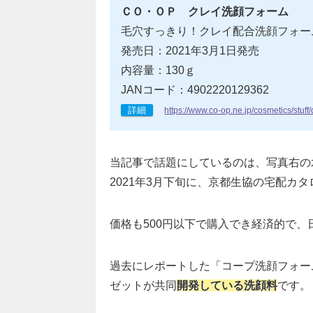
ＣＯ・ＯＰ クレイ洗顔フォーム
毛穴すっきり！クレイ配合洗顔フォー
発売日：2021年3月1日発売
内容量：130ｇ
JANコード：4902220129362
詳細
https://www.co-op.ne.jp/cosmetics/stu
当記事で話題にしているのは、写真右の
2021年3月下旬に、京都生協の宅配カ
価格も500円以下で購入でき経済的で
過去にレポートした「コープ洗顔フォー
ゼットが共同
開発している洗顔料
です。